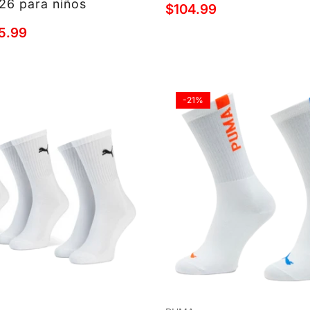
26 para niños
$104.99
5.99
-21%