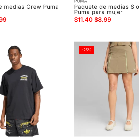
PUMA
e medias Crew Puma
Paquete de medias Sl
Puma para mujer
99
$11.40
$8.99
-25%