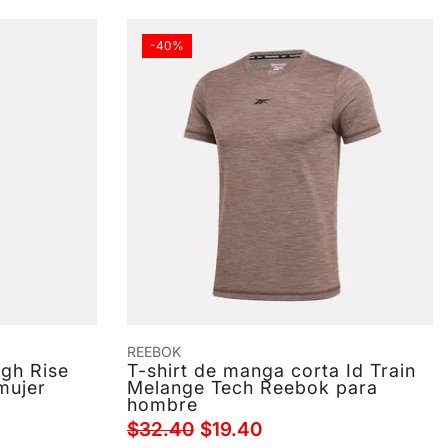
-40%
REEBOK
igh Rise
T-shirt de manga corta Id Train
mujer
Melange Tech Reebok para
hombre
$32.40
$19.40