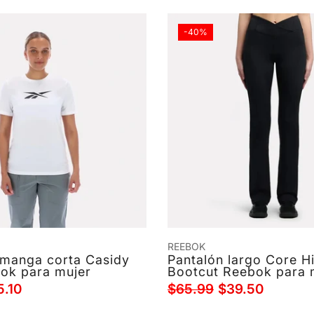
-40%
REEBOK
e manga corta Casidy
Pantalón largo Core H
ok para mujer
Bootcut Reebok para 
5.10
$65.99
$39.50