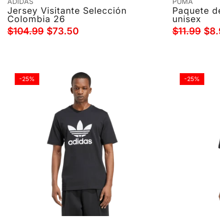
ADIDAS
PUMA
Jersey Visitante Selección
Paquete d
Colombia 26
unisex
$104.99
$73.50
$11.99
$8.
-25%
-25%