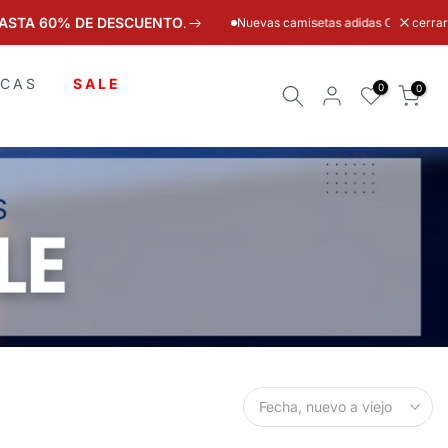
SCUENTO
Nuevas camisetas adidas Originals FIFA World Cup visitant
cerrar
.
CAS
SALE
0
0
Fecha, nuevo a viejo