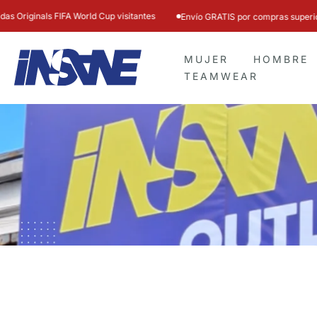
Ir
$80
ld Cup visitantes
Envío GRATIS por compras superiores a
. Enviamo
al
contenido
MUJER
HOMBRE
TEAMWEAR