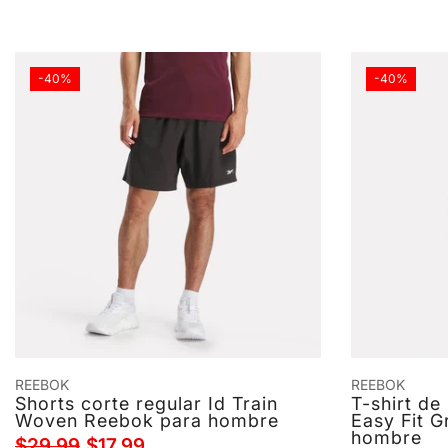
-40%
-40%
REEBOK
REEBOK
Shorts corte regular Id Train
T-shirt d
Woven Reebok para hombre
Easy Fit 
hombre
$29.99
$17.99