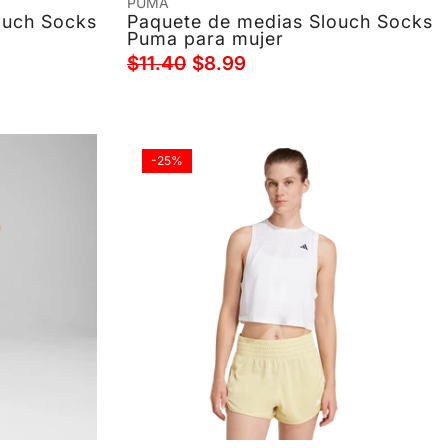
PUMA
ouch Socks
Paquete de medias Slouch Socks
Puma para mujer
$11.40
$8.99
-25%