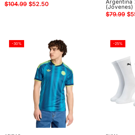
Argentina 
$104.99
$52.50
(Jóvenes)
$79.99
$5
-30%
-25%